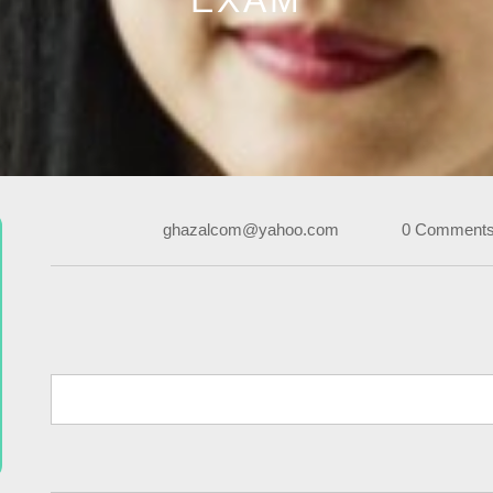
EXAM
ghazalcom@yahoo.com
0 Comment