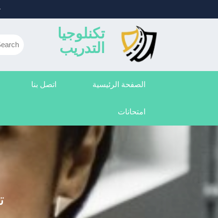
Ski
5091763
t
conten
تكنلوجيا
التدريب
الصفحة الرئيسية
اتصل بنا
امتحانات
ت