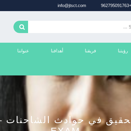
info@jtsct.com
+96279
رؤيتنا
فريقنا
أهدافنا
عنواننا
حقيق في حوادث الشاحنات –